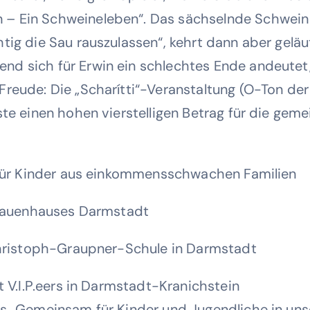
 – Ein Schweineleben“. Das sächselnde Schwein 
htig die Sau rauszulassen“, kehrt dann aber geläu
nd sich für Erwin ein schlechtes Ende andeutet,
 Freude: Die „Scharítti“-Veranstaltung (O-Ton de
öste einen hohen vierstelligen Betrag für die gem
ür Kinder aus einkommensschwachen Familien
rauenhauses Darmstadt
ristoph-Graupner-Schule in Darmstadt
V.I.P.eers in Darmstadt-Kranichstein
Gemeinsam für Kinder und Jugendliche in unse