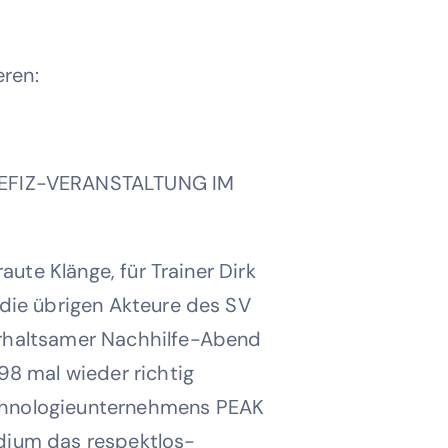
eren:
EFIZ-VERANSTALTUNG IM
ute Klänge, für Trainer Dirk
die übrigen Akteure des SV
erhaltsamer Nachhilfe-Abend
98 mal wieder richtig
chnologieunternehmens PEAK
idium das respektlos-