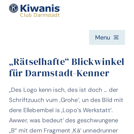
Zum
Inhalt
springen
Menu
Home
„Rätselhafte“ Blickwinkel
für Darmstadt-Kenner
Die Kiwanis Idee
„Des Logo kenn isch, des ist doch … der
Mitglieder
Schriftzuuch vum ‚Grohe‘, un des Bild mit
dere Ellebembel is ‚Lopo‘s Werkstatt‘.
Awwer, was bedeut‘ des geschwungene
Was wir machen
„B“ mit dem Fragment ‚Kä‘ unnedrunner