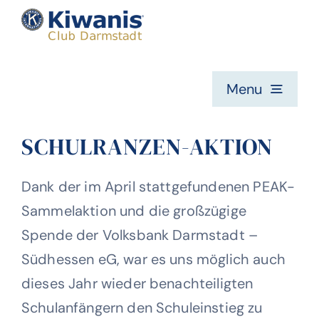
Zum
Inhalt
springen
Menu
Home
SCHULRANZEN-AKTION
Die Kiwanis Idee
Dank der im April stattgefundenen PEAK-
Sammelaktion und die großzügige
Spende der Volksbank Darmstadt –
Mitglieder
Südhessen eG, war es uns möglich auch
dieses Jahr wieder benachteiligten
Was wir machen
Schulanfängern den Schuleinstieg zu