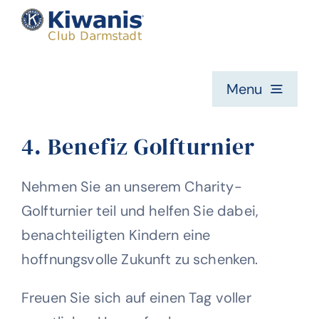
Zum
Inhalt
springen
Menu
Home
4. Benefiz Golfturnier
Die Kiwanis Idee
Nehmen Sie an unserem Charity-
Golfturnier teil und helfen Sie dabei,
benachteiligten Kindern eine
Mitglieder
hoffnungsvolle Zukunft zu schenken.
Was wir machen
Freuen Sie sich auf einen Tag voller